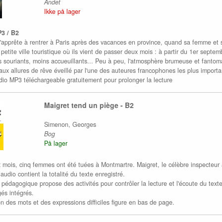
Andet
Ikke på lager
P3 / B2
apprête à rentrer à Paris après des vacances en province, quand sa femme et son 
etite ville touristique où ils vient de passer deux mois : à partir du 1er septem
 souriants, moins accueuillants... Peu à peu, l'atmosphère brumeuse et fantomat
ux allures de rêve éveillé par l'une des auteures francophones les plus import
dio MP3 téléchargeable gratuitement pour prolonger la lecture
Maigret tend un piège - B2
Simenon, Georges
Bog
På lager
 mois, cinq femmes ont été tuées à Montmartre. Maigret, le célèbre inspecteur à 
audio contient la totalité du texte enregistré.
 pédagogique propose des activités pour contrôler la lecture et l'écoute du texte
igés intégrés.
on des mots et des expressions difficiles figure en bas de page.