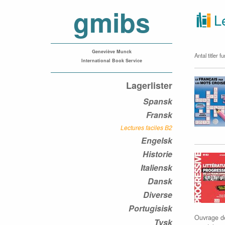
gmibs
Le
Geneviève Munck
Antal titler f
International Book Service
Lagerlister
Spansk
Fransk
Lectures faciles B2
Engelsk
Historie
Italiensk
Dansk
Diverse
Portugisisk
Ouvrage de
Tysk