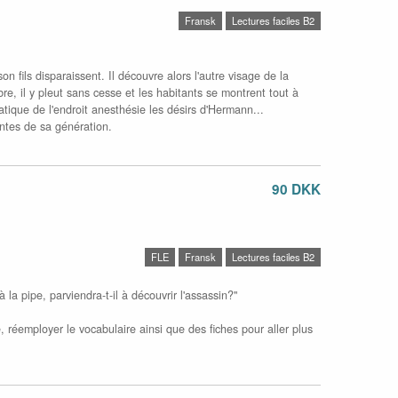
Fransk
Lectures faciles B2
fils disparaissent. Il découvre alors l'autre visage de la
bre, il y pleut sans cesse et les habitants se montrent tout à
ique de l'endroit anesthésie les désirs d'Hermann...
antes de sa génération.
90 DKK
FLE
Fransk
Lectures faciles B2
la pipe, parviendra-t-il à découvrir l'assassin?"
, réemployer le vocabulaire ainsi que des fiches pour aller plus