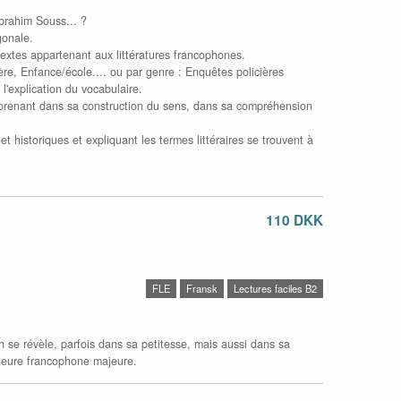
brahim Souss... ?
gonale.
textes appartenant aux littératures francophones.
ère, Enfance/école.... ou par genre : Enquêtes policières
l'explication du vocabulaire.
'apprenant dans sa construction du sens, dans sa compréhension
t historiques et expliquant les termes littéraires se trouvent à
110 DKK
FLE
Fransk
Lectures faciles B2
n se révèle, parfois dans sa petitesse, mais aussi dans sa
uteure francophone majeure.