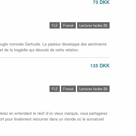
75 DKK
FLE
Fransk
Lectures faciles B2
veugle nommée Gertrude. Le pasteur développe des sentiments
t de la tragédie qui découle de cette relation.
135 DKK
FLE
Fransk
Lectures faciles B2
rez en entendant le récit d’un vieux marquis, vous partagerez
ort pour finalement retourner dans un monde où le surnaturel