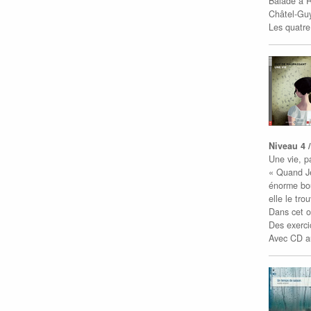
Balade à 
Châtel-Gu
Les quatre
Niveau 4 
Une vie, p
« Quand Je
énorme bou
elle le tr
Dans cet o
Des exerci
Avec CD au