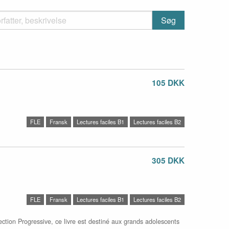
105 DKK
FLE
Fransk
Lectures faciles B1
Lectures faciles B2
305 DKK
FLE
Fransk
Lectures faciles B1
Lectures faciles B2
ection Progressive, ce livre est destiné aux grands adolescents