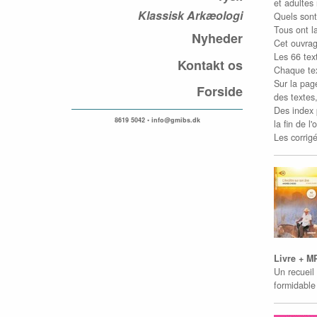
et adultes
Klassisk Arkæologi
Quels sont
Tous ont l
Nyheder
Cet ouvrag
Les 66 tex
Kontakt os
Chaque tex
Sur la pag
Forside
des textes
Des index p
8619 5042 • info@gmibs.dk
la fin de l'
Les corrig
Livre + M
Un recueil
formidable