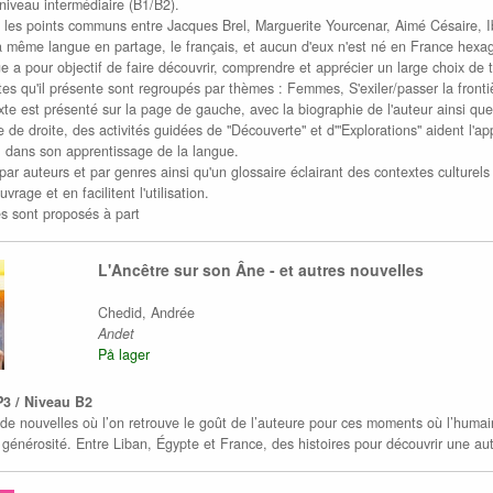
 niveau intermédiaire (B1/B2).
 les points communs entre Jacques Brel, Marguerite Yourcenar, Aimé Césaire, I
a même langue en partage, le français, et aucun d'eux n'est né en France hexa
e a pour objectif de faire découvrir, comprendre et apprécier un large choix de 
tes qu'il présente sont regroupés par thèmes : Femmes, S'exiler/passer la fronti
te est présenté sur la page de gauche, avec la biographie de l'auteur ainsi que 
e de droite, des activités guidées de "Découverte" et d'"Explorations" aident l
, dans son apprentissage de la langue.
ar auteurs et par genres ainsi qu'un glossaire éclairant des contextes culturels e
ouvrage et en facilitent l'utilisation.
és sont proposés à part
L'Ancêtre sur son Âne - et autres nouvelles
Chedid, Andrée
Andet
På lager
P3 / Niveau B2
 de nouvelles où l’on retrouve le goût de l’auteure pour ces moments où l’humai
 générosité. Entre Liban, Égypte et France, des histoires pour découvrir une a