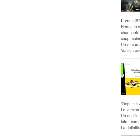
Livre + M
Hermann s'
charmante p
coup moins
Un roman a
Version au
"Depuis six
La version 
Un dossier
loin - corr
La définiti