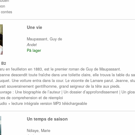
Rouen
yon
 contes
Une vie
Maupassant, Guy de
Andet
På lager
/ B2
aru en feuilleton en 1883, est le premier roman de Guy de Maupassant.
anne descendit toute fraîche dans une toilette claire, elle trouva la table du s
quet. Une voiture entra dans la cour. Le vicomte de Lamare parut. Jeanne, stupé
ouvait souverainement gentilhomme, grand seigneur de la tête aux pieds.
uvrage : Une biographie de l’auteur | Un dossier d’approfondissement | Un glossa
ces de comprehension et de réemploi
dio + lecture intégrale version MP3 téléchargeable
Un temps de saison
Ndiaye, Marie