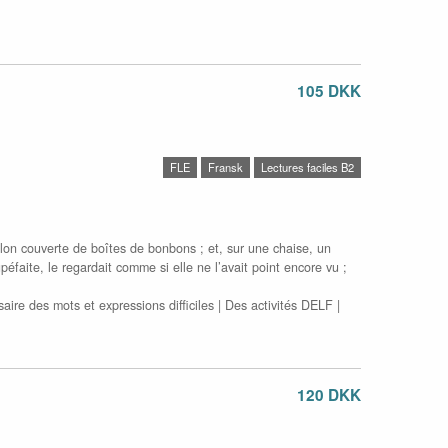
105 DKK
FLE
Fransk
Lectures faciles B2
alon couverte de boîtes de bonbons ; et, sur une chaise, un
faite, le regardait comme si elle ne l’avait point encore vu ;
ire des mots et expressions difficiles | Des activités DELF |
120 DKK