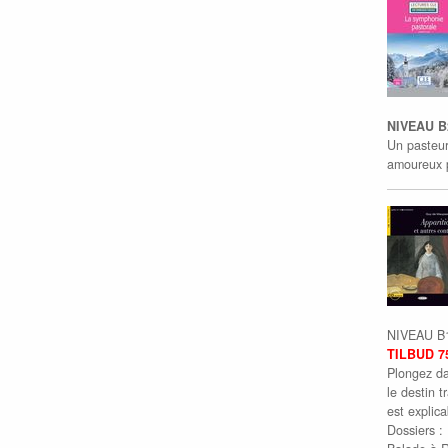
NIVEAU B2
Un pasteur
amoureux p
NIVEAU B
TILBUD 7
Plongez da
le destin 
est explica
Dossiers :