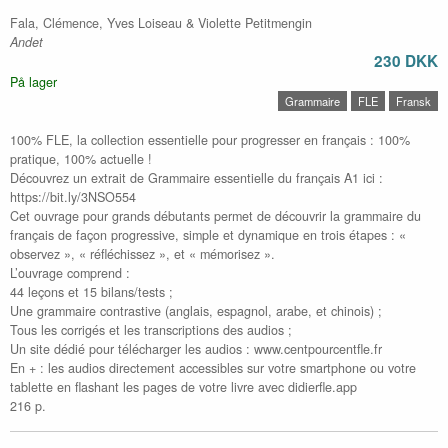
Fala, Clémence, Yves Loiseau & Violette Petitmengin
Andet
230 DKK
På lager
Grammaire
FLE
Fransk
100% FLE, la collection essentielle pour progresser en français : 100%
pratique, 100% actuelle !
Découvrez un extrait de Grammaire essentielle du français A1 ici :
https://bit.ly/3NSO554
Cet ouvrage pour grands débutants permet de découvrir la grammaire du
français de façon progressive, simple et dynamique en trois étapes : «
observez », « réfléchissez », et « mémorisez ».
L’ouvrage comprend :
44 leçons et 15 bilans/tests ;
Une grammaire contrastive (anglais, espagnol, arabe, et chinois) ;
Tous les corrigés et les transcriptions des audios ;
Un site dédié pour télécharger les audios : www.centpourcentfle.fr
En + : les audios directement accessibles sur votre smartphone ou votre
tablette en flashant les pages de votre livre avec didierfle.app
216 p.