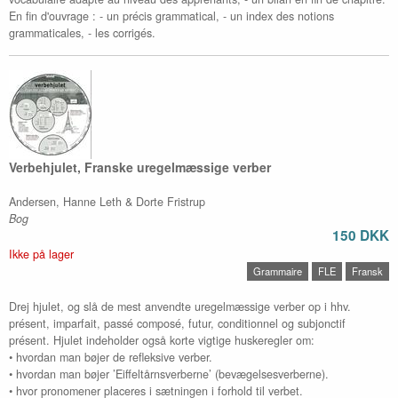
En fin d'ouvrage : - un précis grammatical, - un index des notions
grammaticales, - les corrigés.
Verbehjulet, Franske uregelmæssige verber
Andersen, Hanne Leth & Dorte Fristrup
Bog
150 DKK
Ikke på lager
Grammaire
FLE
Fransk
Drej hjulet, og slå de mest anvendte uregelmæssige verber op i hhv.
présent, imparfait, passé composé, futur, conditionnel og subjonctif
présent. Hjulet indeholder også korte vigtige huskeregler om:
• hvordan man bøjer de refleksive verber.
• hvordan man bøjer ’Eiffeltårnsverberne’ (bevægelsesverberne).
• hvor pronomener placeres i sætningen i forhold til verbet.