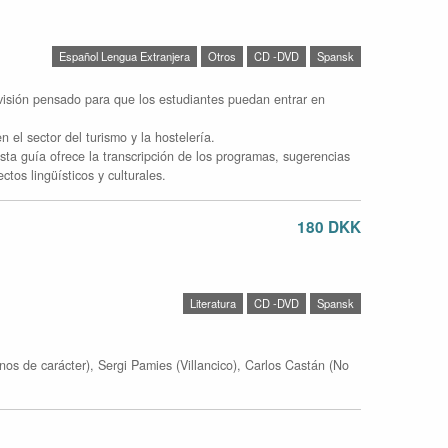
Español Lengua Extranjera
Otros
CD -DVD
Spansk
visión pensado para que los estudiantes puedan entrar en
 el sector del turismo y la hostelería.
ta guía ofrece la transcripción de los programas, sugerencias
tos lingüísticos y culturales.
180 DKK
Literatura
CD -DVD
Spansk
nos de carácter), Sergi Pamies (Villancico), Carlos Castán (No