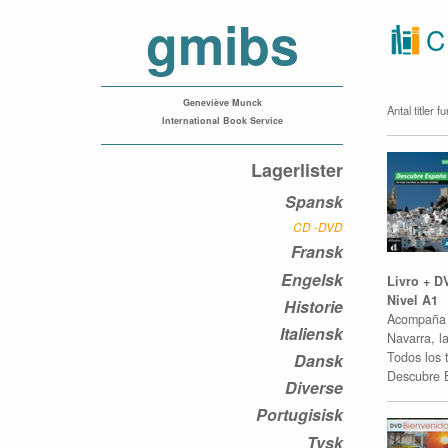
gmibs
C
Geneviève Munck
Antal titler f
International Book Service
Lagerlister
Spansk
CD -DVD
Fransk
Engelsk
Livro + D
Nivel A1
Historie
Acompaña a
Italiensk
Navarra, l
Todos los t
Dansk
Descubre 
Diverse
Portugisisk
Tysk