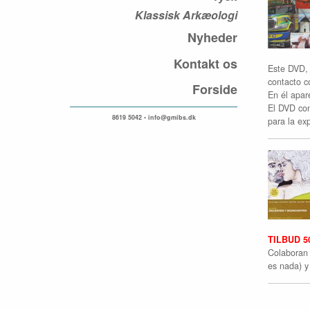
Klassisk Arkæologi
Nyheder
Kontakt os
Este DVD, 
contacto c
Forside
En él apar
El DVD con
8619 5042 • info@gmibs.dk
para la ex
TILBUD 5
Colaboran 
es nada) y